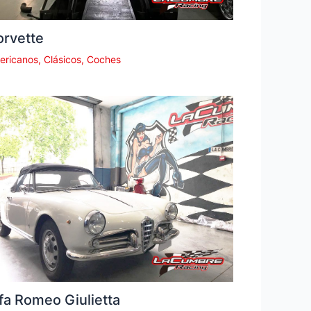
orvette
ericanos
,
Clásicos
,
Coches
fa Romeo Giulietta