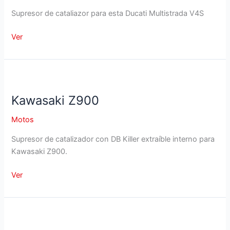
Supresor de cataliazor para esta Ducati Multistrada V4S
Ducati
Ver
Multistrada
V4S
Kawasaki Z900
Motos
Supresor de catalizador con DB Killer extraíble interno para
Kawasaki Z900.
Kawasaki
Ver
Z900