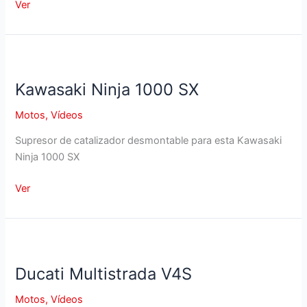
CBR
Ver
600RR
Kawasaki Ninja 1000 SX
Motos
,
Vídeos
Supresor de catalizador desmontable para esta Kawasaki
Ninja 1000 SX
Kawasaki
Ver
Ninja
1000
SX
Ducati Multistrada V4S
Motos
,
Vídeos