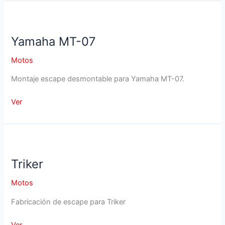
Yamaha MT-07
Motos
Montaje escape desmontable para Yamaha MT-07.
Yamaha
Ver
MT-
07
Triker
Motos
Fabricación de escape para Triker
Triker
Ver