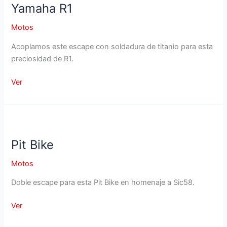
Yamaha R1
Motos
Acoplamos este escape con soldadura de titanio para esta
preciosidad de R1.
Yamaha
Ver
R1
Pit Bike
Motos
Doble escape para esta Pit Bike en homenaje a Sic58.
Pit
Ver
Bike