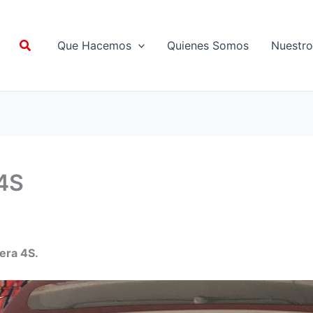
Buscar
Que Hacemos
Quienes Somos
Nuestro
 4S
era 4S.