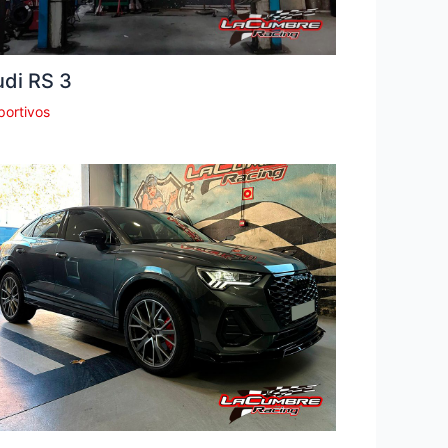
di RS 3
portivos