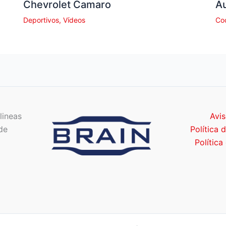
Chevrolet Camaro
Au
Deportivos
,
Vídeos
Co
lineas
Avis
de
Política 
Política